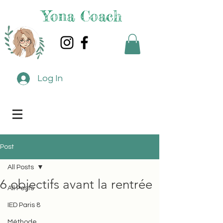
Yona Coach
Log In
Post
All Posts
6 objectifs avant la rentrée
All Posts
IED Paris 8
Méthode