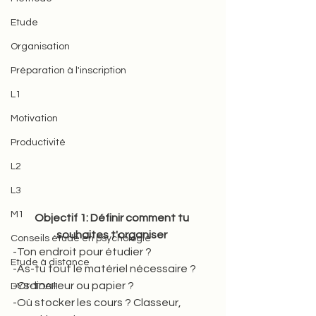
Etude
Organisation
Préparation à l'inscription
L1
Motivation
Productivité
L2
L3
M1
Objectif 1: Définir comment tu 
souhaites t'organiser 
Conseils étude en psychologie
-Ton endroit pour étudier ? 
Etude à distance
-As-tu tout le matériel nécessaire ? 
-Ordinateur ou papier ?
DYS-TDAH
-Où stocker les cours ? Classeur, 