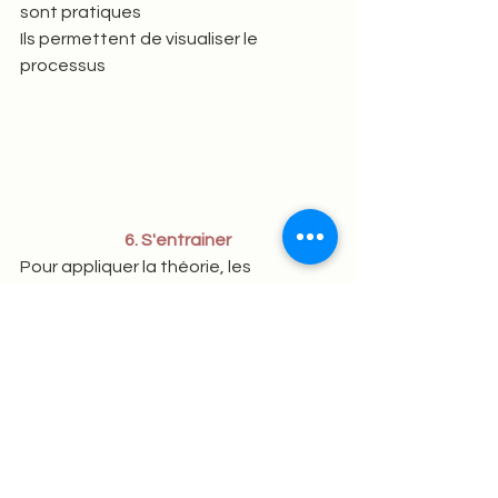
sont pratiques  
Ils permettent de visualiser le 
processus
6. S'entrainer
Pour appliquer la théorie, les 
exercices d'entrainement sont parfait 
Exemple :  Faire les annales  
Les exercices disponibles sur internet, 
Avec ton groupe, vous pouvez créer 
vous-même vos énoncés et 