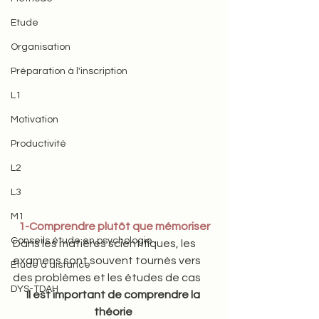
Etude
Organisation
Préparation à l'inscription
L1
Motivation
Productivité
L2
L3
M1
1-Comprendre plutôt que mémoriser
Conseils étude en psychologie
Dans les matières scientifiques, les 
examens sont souvent tournés vers 
Etude à distance
des problèmes et les études de cas  
DYS-TDAH
Il est important de comprendre la 
théorie 