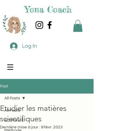
Yona Coach
Log In
Post
All Posts
Etudier les matières
All Posts
scientifiques
IED Paris 8
Dernière mise à jour :
9 févr. 2023
Méthode