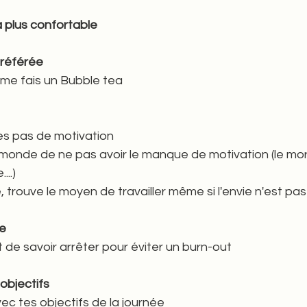
 plus confortable   
préférée 
me fais un Bubble tea    
  
s pas de motivation  
e monde de ne pas avoir le manque de motivation (le mor
..) 
 trouve le moyen de travailler même si l'envie n'est pas
e
t de savoir arrêter pour éviter un burn-out 
 objectifs
vec tes objectifs de la journée