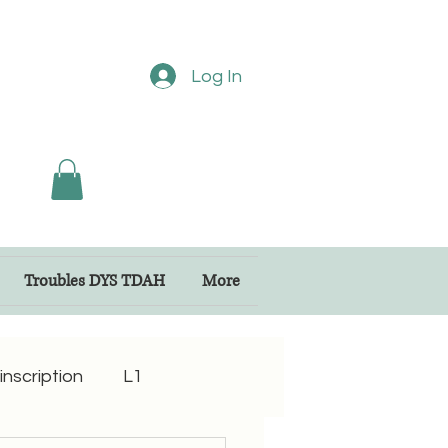
Log In
Troubles DYS TDAH
More
inscription
L1