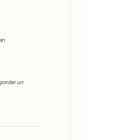
in 
egarder un 