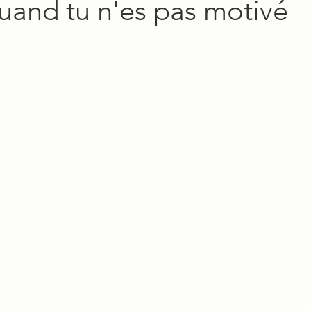
uand tu n'es pas motivé
é
L2
L3
M1
Conseils étude en psychol