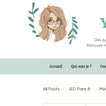
Des qu
Retrouve-m
Accueil
Qui-suis je ?
Coa
All Posts
IED Paris 8
Mé