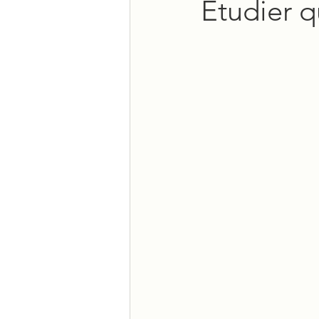
Etudier q
Motivation
Productivit
DYS-TDAH