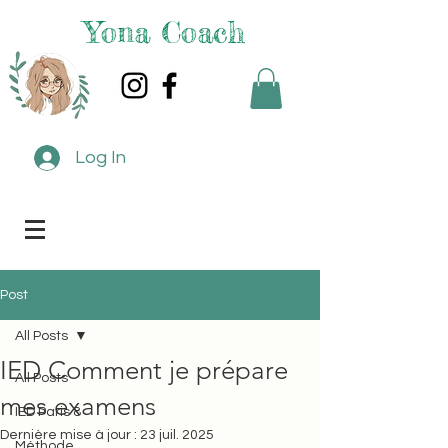
Yona Coach
Log In
Post
All Posts
IED Comment je prépare
All Posts
mes examens
IED Paris 8
Dernière mise à jour :
23 juil. 2025
Méthode