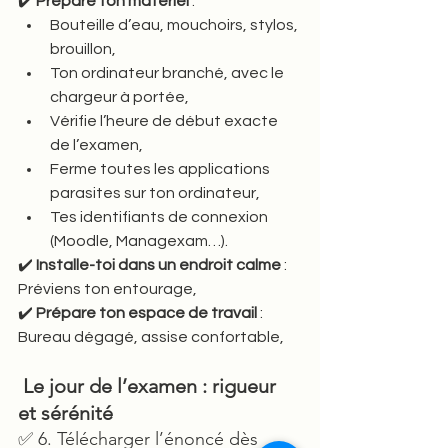
✔️ 
Prépare ton matériel
 :
Bouteille d’eau, mouchoirs, stylos, 
brouillon,
Ton ordinateur branché, avec le 
chargeur à portée,
Vérifie l’heure de début exacte 
de l’examen,
Ferme toutes les applications 
parasites sur ton ordinateur,
Tes identifiants de connexion 
(Moodle, Managexam…).
✔️ 
Installe-toi dans un endroit calme
 : 
Préviens ton entourage,
✔️ 
Prépare ton espace de travail
 : 
Bureau dégagé, assise confortable,
 Le jour de l’examen : rigueur 
et sérénité
✅ 6. Télécharger l’énoncé dès 