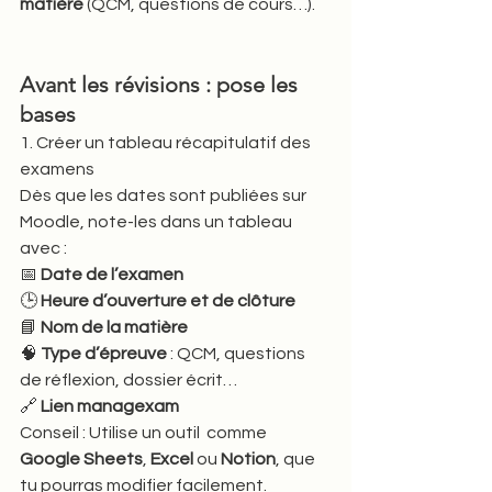
matière
 (QCM, questions de cours…). 
Avant les révisions : pose les 
bases
1. Créer un tableau récapitulatif des 
examens
Dès que les dates sont publiées sur 
Moodle, note-les dans un tableau 
avec :
📅 
Date de l’examen
🕒 
Heure d’ouverture et de clôture
📘 
Nom de la matière
🧠 
Type d’épreuve
 : QCM, questions 
de réflexion, dossier écrit…
🔗 
Lien managexam
Conseil : Utilise un outil  comme 
Google Sheets
, 
Excel
 ou 
Notion
, que 
tu pourras modifier facilement.