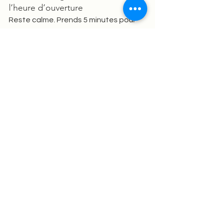
l’heure d’ouverture
Reste calme. Prends 5 minutes pour 
lire les consignes attentivement.
Allez courage !!!
 Si tu as besoin d'un 
accompagnement personnalisé, je 
propose des séances de coaching 
pour t'aider à atteindre tes objectifs 
en psychologie.
Pour en savoir plus sur mes services 
de coaching, clique ici.
N'oublie pas de t'abonner à ma 
newsletter pour ne rien manquer des 
derniers articles et recevoir des 