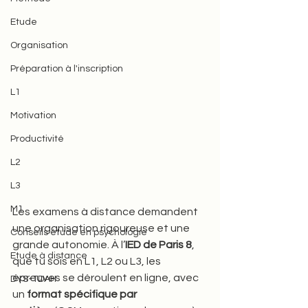
Etude
Organisation
Préparation à l'inscription
L1
Motivation
Productivité
L2
L3
M1
Les examens à distance demandent 
une organisation rigoureuse et une 
Conseils étude en psychologie
grande autonomie. À l’
IED de Paris 8
, 
Etude à distance
que tu sois en L1, L2 ou L3, les 
épreuves se déroulent en ligne, avec 
DYS-TDAH
un 
format spécifique par 