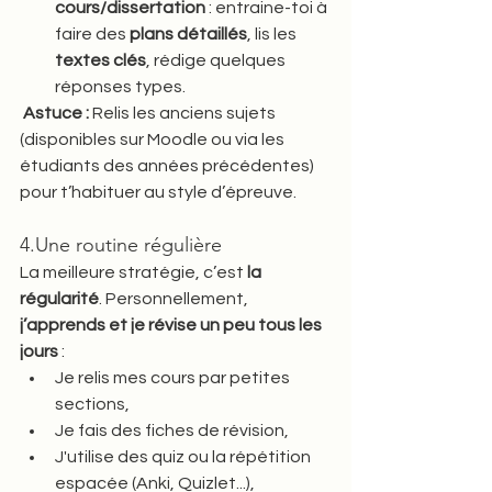
cours/dissertation
 : entraine-toi à 
faire des 
plans détaillés
, lis les 
textes clés
, rédige quelques 
réponses types.
Astuce :
 Relis les anciens sujets 
(disponibles sur Moodle ou via les 
étudiants des années précédentes) 
pour t’habituer au style d’épreuve.
4.Une routine régulière 
La meilleure stratégie, c’est 
la 
régularité
. Personnellement, 
j’apprends et je révise un peu tous les 
jours
 :
Je relis mes cours par petites 
sections,
Je fais des fiches de révision,
J'utilise des quiz ou la répétition 
espacée (Anki, Quizlet...),