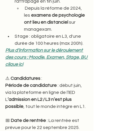
rattrapage en fin juin.
 Depuis la réforme de 2024, 
les 
examens de psychologie 
ont lieu en distanciel
 sur 
managexam. 
Stage : obligatoire en L3, d'une 
durée de 100 heures (max 200h).
Plus d'information sur le déroulement 
des cours : Moodle, Examen, Stage, BU 
clique ici
⚠️ 
Candidatures 
: 
Période de candidature
 : début juin, 
via la plateforme en ligne de l’IED
L
’admission en L2 / L3 n’est plus 
possible
, tout le monde intègre en L1.
📅 
Date de rentrée
 : La rentrée est 
prévue pour le 22 septembre 2025.