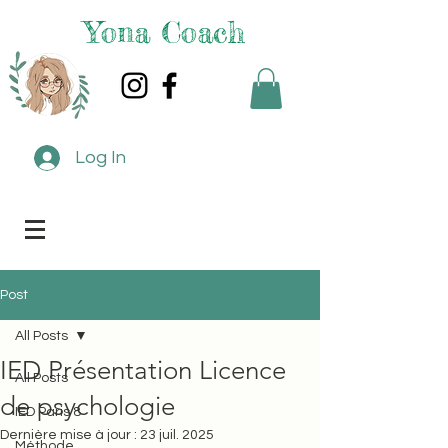
Yona Coach
Log In
Post
All Posts
IED Présentation Licence
All Posts
de psychologie
IED Paris 8
Dernière mise à jour :
23 juil. 2025
Méthode