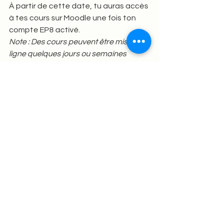
À partir de cette date, tu auras accès 
à tes cours sur Moodle une fois ton 
compte EP8 activé.
Note : Des cours peuvent être mis en 
ligne quelques jours ou semaines 
après la rentrée
💰 Tarifs annuels 2024-2025 :
Consultable ici 
La CVEC : Qu'est ce que c'est ? 
Comment la payer ?
IED Paris 8
Préparation à l'inscription
Etude à distance
Voir tout
Posts similaires