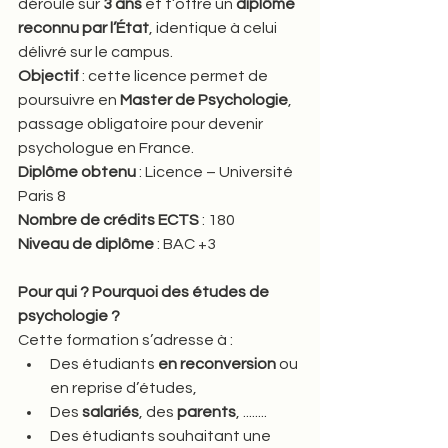
déroule sur 
3 ans
 et t’offre un 
diplôme 
reconnu par l’État
, identique à celui 
délivré sur le campus.
Objectif
 : cette licence permet de 
poursuivre en 
Master de Psychologie
, 
passage obligatoire pour devenir 
psychologue en France.
Diplôme obtenu
 : Licence – Université 
Paris 8
Nombre de crédits ECTS
 : 180
Niveau de diplôme
 : BAC +3
Pour qui ? Pourquoi des études de 
psychologie ?
Cette formation s’adresse à :
Des étudiants 
en reconversion
 ou 
en reprise d’études,
Des 
salariés
, des 
parents
, ........
Des étudiants souhaitant une 