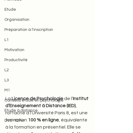
Etude
Organisation
Préparation à l'inscription
L1
Motivation
Productivité
L2
L3
M1
La 
Licence de Psychologie
 de l’
Institut 
Conseils étude en psychologie
d’Enseignement à Distance (IED)
, 
Etude à distance
rattaché à l’Université Paris 8, est une 
formation 
100 % en ligne
, équivalente 
DYS-TDAH
à la formation en présentiel. Elle se 