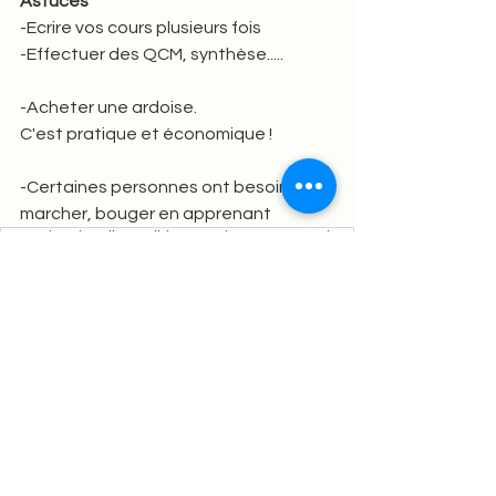
Astuces  
-Ecrire vos cours plusieurs fois   
-Effectuer des QCM, synthèse.....  
-Acheter une ardoise. 
C'est pratique et économique !  
-Certaines personnes ont besoin de 
marcher, bouger en apprenant
mémoire visuelle auditive motrice astuces mindmapping
Etude
Méthode
Voir tout
Posts similaires