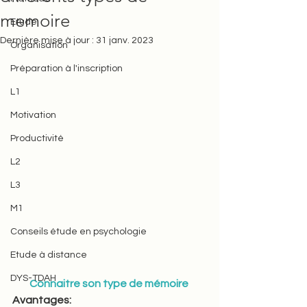
memoire
Etude
Dernière mise à jour :
31 janv. 2023
Organisation
Préparation à l'inscription
L1
Motivation
Productivité
L2
L3
M1
Conseils étude en psychologie
Etude à distance
DYS-TDAH
Connaitre son type de mémoire 
Avantages:   