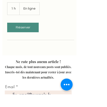
1 h
1
En ligne
Réserver
Ne rate plus aucun article !
Chaque mois, de tout nouveaux posts sont publiés.
Inscris-toi dès maintenant pour rester à jour avec
les dernières actualités.
E-mail
S'abonner