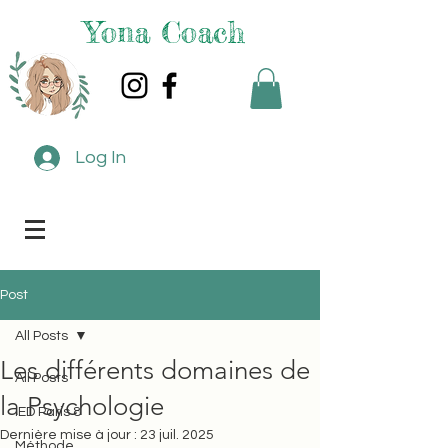
Yona Coach
Log In
Post
All Posts
Les différents domaines de
All Posts
la Psychologie
IED Paris 8
Dernière mise à jour :
23 juil. 2025
Méthode