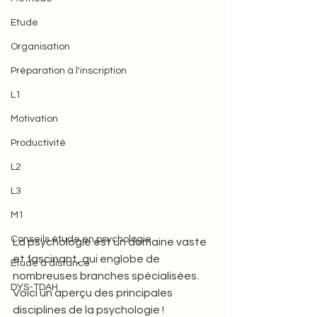
Etude
Organisation
Préparation à l'inscription
L1
Motivation
Productivité
L2
L3
M1
Conseils étude en psychologie
La psychologie est un domaine vaste 
et fascinant, qui englobe de 
Etude à distance
nombreuses branches spécialisées. 
DYS-TDAH
Voici un aperçu des principales 
disciplines de la psychologie !