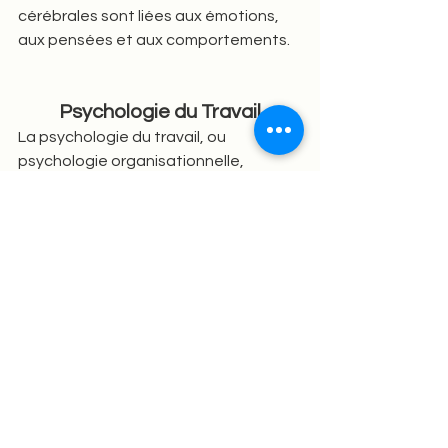
cérébrales sont liées aux émotions, 
aux pensées et aux comportements.
Psychologie du Travail
La psychologie du travail, ou 
psychologie organisationnelle, 
analyse les comportements des 
individus dans le contexte 
professionnel. 
Elle se penche sur la relation entre 
l’homme et la tâche professionnelle, 
le cadre organisationnel, les relations 
interpersonnelles, les collectifs de 
travail, la santé psychologique au 
travail, les accidents et la dynamique 
de changement. 
Elle s’intéresse aussi aux processus 