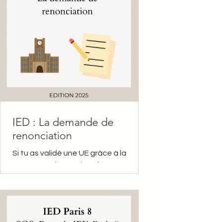
IED : La demande de
renonciation
Si tu as validé une UE grâce à la
compensation, mais qu’un ou
plusieurs EC ont une note inférieure à
10/20 , tu peux choisir de renoncer...