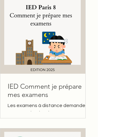
IED Comment je prépare
mes examens
Les examens à distance demandent
une organisation rigoureuse et une
grande autonomie. À l’ IED de Paris 8 ,
que tu sois en L1, L2 ou L3,...