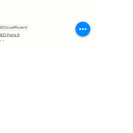
IED
coefficient
IED Paris 8
L1
L2
Voir tout
Posts similaires