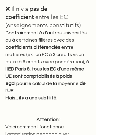
❌ Il n’y a 
pas de 
coefficient
 entre les EC 
(enseignements constitutifs)
Contrairement à d'autres universités 
ou à certaines filières avec des 
coefficients différenciés
 entre 
matières (ex : un EC à 3 crédits vs un 
autre à 6 crédits avec pondération), 
à 
l’IED Paris 8, tous les EC d'une même 
UE sont comptabilisés à poids 
égal
 pour le calcul de la moyenne 
de 
l’UE
.
Mais... 
il y a une subtilité.
Attention :
Voici comment fonctionne 
l’organisation pédagogique :