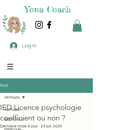
Yona Coach
Log In
Post
All Posts
IED Licence psychologie
All Posts
coefficient ou non ?
IED Paris 8
Dernière mise à jour :
23 juil. 2025
Méthode