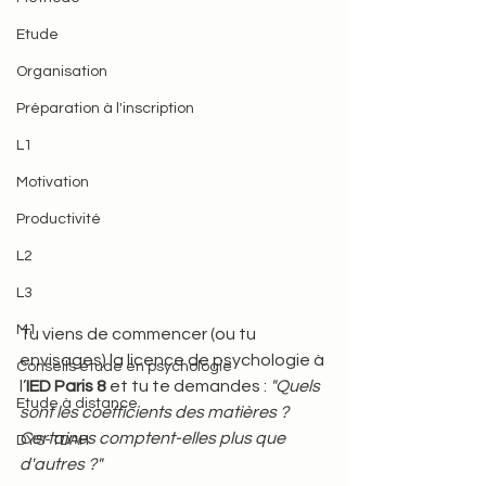
Etude
Organisation
Préparation à l'inscription
L1
Motivation
Productivité
L2
L3
M1
Tu viens de commencer (ou tu 
envisages) la licence de psychologie à 
Conseils étude en psychologie
l’
IED Paris 8
 et tu te demandes : 
"Quels 
Etude à distance
sont les coefficients des matières ? 
Certaines comptent-elles plus que 
DYS-TDAH
d'autres ?"