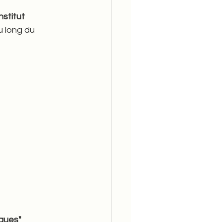
nstitut 
u long du 
gues" 