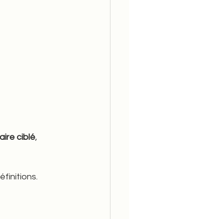
ire ciblé
, 
finitions.