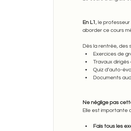
En L1
, le professeur
aborder ce cours m
Dès la rentrée, des 
Exercices de g
Travaux dirigés 
Quiz d’auto-éva
Documents audio
Ne néglige pas cett
Elle est importante 
Fais tous les e