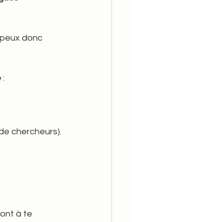
u peux donc 
e
 :
de chercheurs).
ront à te 