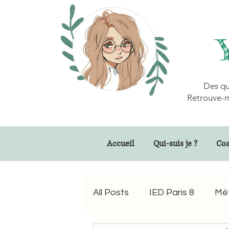
Des qu
Retrouve-m
Accueil
Qui-suis je ?
Coa
All Posts
IED Paris 8
Mé