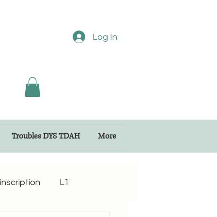
Log In
Troubles DYS TDAH
More
inscription
L1