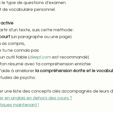
ec le type de questions d’examen.
 de vocabulaire personnel.
 active
rtir d’un texte, suis cette méthode :
 court
 (un paragraphe ou une page)
 as compris,
e tu ne connais pas
un outil fiable (
deepl.com
 est recommandé)
e ton résumé avec ta compréhension enrichie
’aide à améliorer 
la compréhension écrite et le vocabula
 études de psycho.
er une liste des concepts clés accompagnés de leurs dé
 en anglais en dehors des cours ?
tiques maintenant !