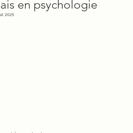
ais en psychologie
é
L2
L3
M1
Conseils étude en psychol
uil. 2025