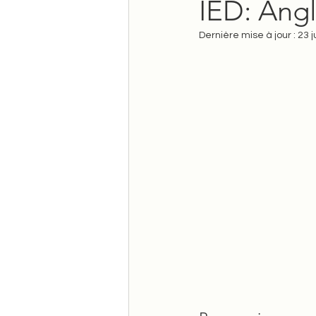
IED: Angl
Motivation
Productivit
Dernière mise à jour :
23 j
DYS-TDAH