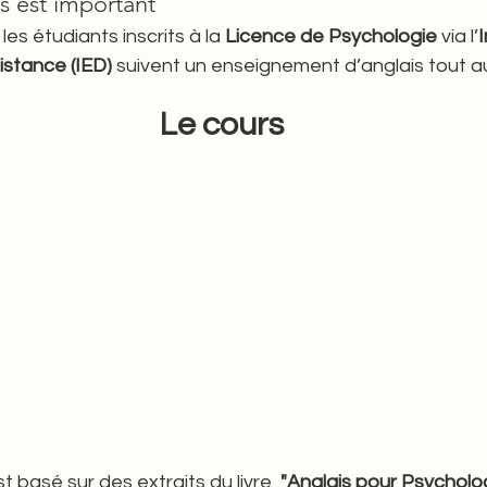
s est important 
 les étudiants inscrits à la 
Licence de Psychologie
 via l’
I
stance (IED)
 suivent un enseignement d’anglais tout a
Le cours
t basé sur des extraits du livre  
"Anglais pour Psycholo