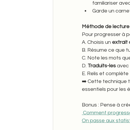
familiariser av
Garde un carnet
Méthode de lecture
Pour progresser à pa
A. Choisis un 
extrait
B. Résume ce que tu
C. Note les mots qu
D. 
Traduits-les
 avec 
E. Relis et complèt
➡️ Cette technique t
essentiels pour les
Bonus : Pense à cré
 Comment progresser
On passe aux statis