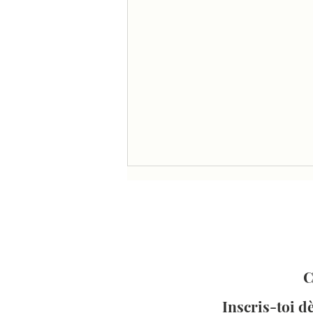
C
Ce que j’aurais aimé savoir
Inscris-toi d