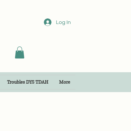
Log In
Troubles DYS TDAH
More