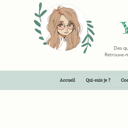
Des qu
Retrouve-m
Accueil
Qui-suis je ?
Coa