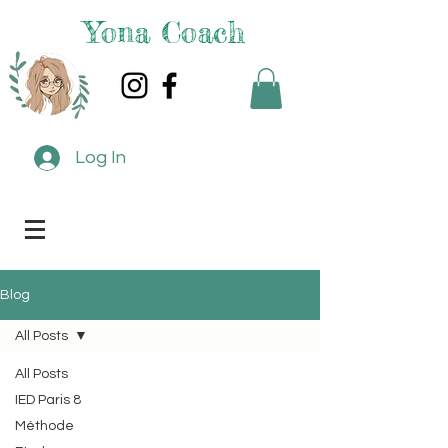
Yona Coach
Log In
Blog
All Posts
All Posts
IED Paris 8
Méthode