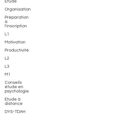
Etude
Organisation
Préparation
à
l'inscription
L1
Motivation
Productivité
L2
L3
M1
Conseils
étude en
psychologie
Etude à
distance
DYS-TDAH