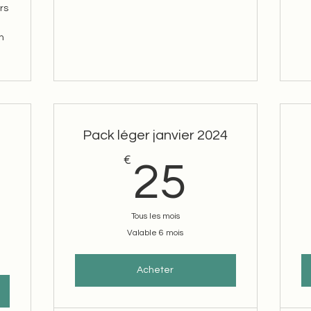
rs
n
Pack léger janvier 2024
€
25€
25
5€
Tous les mois
Valable 6 mois
Acheter