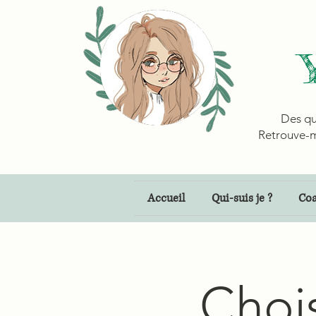
Des qu
Retrouve-m
Accueil
Qui-suis je ?
Coa
Chois