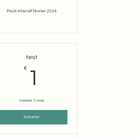
Pack Intensif février 2024
test
€
1€
1
Valable 3 mois
Acheter