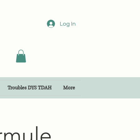
Log In
Troubles DYS TDAH
More
ormule