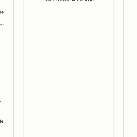
isé
 :
n
de