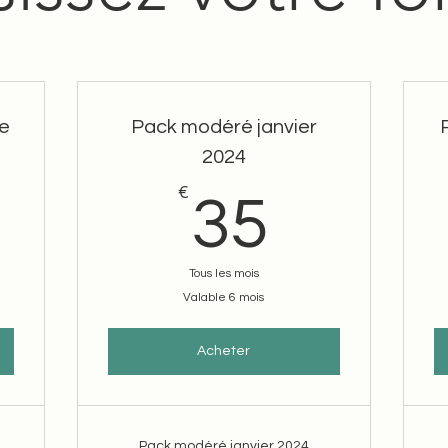
re
Pack modéré janvier
2024
0€
€
35€
35
Tous les mois
Valable 6 mois
Acheter
Pack modéré janvier 2024