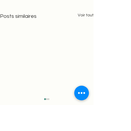
Voir tout
Posts similaires
Ne rate plus aucun article !
Chaque mois, de tout nouveaux posts sont publiés.
Inscris-toi dès maintenant pour rester à jour avec