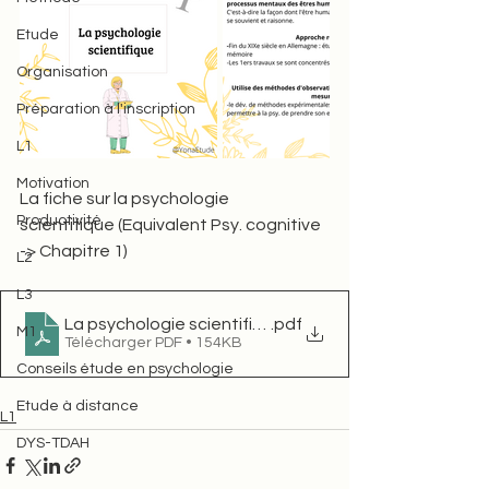
Etude
Organisation
Préparation à l'inscription
L1
Motivation
La fiche sur la psychologie 
Productivité
scientifique (Equivalent Psy. cognitive 
-> Chapitre 1) 
L2
L3
La psychologie scientifique
.pdf
M1
Télécharger PDF • 154KB
Conseils étude en psychologie
Etude à distance
L1
DYS-TDAH