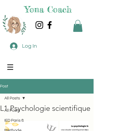
Yona Coach
Log In
Post
All Posts
L1 Psychologie scientifique
All Posts
IED Paris 8
Méthode