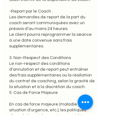
-Report par le Coach :
Les demandes de report de la part du
coach seront communiquées avec un
préavis d’au moins 24 heures.
Le client pourra reprogrammer la séance
à une date convenue sans frais
supplémentaires.
3. Non-Respect des Conditions
Le non-respect des conditions
d'annulation et de report peut entraîner
des frais supplémentaires ou la résiliation
du contrat de coaching, selon la gravité de
la situation et à la discrétion du coach.
5. Cas de Force Majeure
En cas de force majeure (maladie grave,
situation d'urgence, etc.), les politiques
d'annulation et de report peuvent être
adaptées de manière flexible.
Les clients sont invités à informer le coach
dès que possible pour discuter des