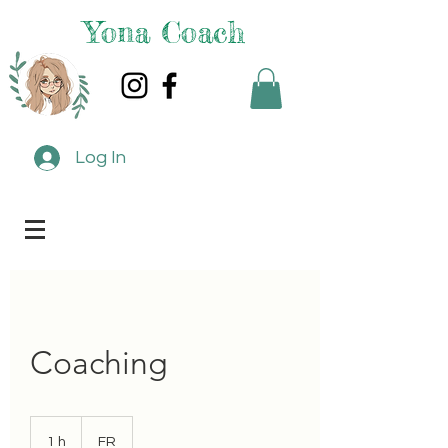
Yona Coach
Log In
Coaching
1 h
1
FR