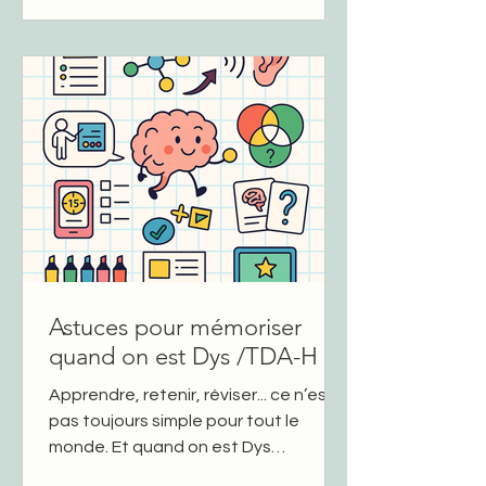
d’intelligence artificielle (IA) peuvent
vraiment changer la donne. Des
applis comme ChatGPT , Wooflash ou
LM Notebook peuvent t’aider à
apprendre plus efficacement, à ton
rythme, et surtout en t’adaptant à
ton propre fonctionnement cognitif
(que tu sois
Astuces pour mémoriser
quand on est Dys /TDA-H
Apprendre, retenir, réviser... ce n’est
pas toujours simple pour tout le
monde. Et quand on est Dys
(dyslexique, dysorthographique, etc.)