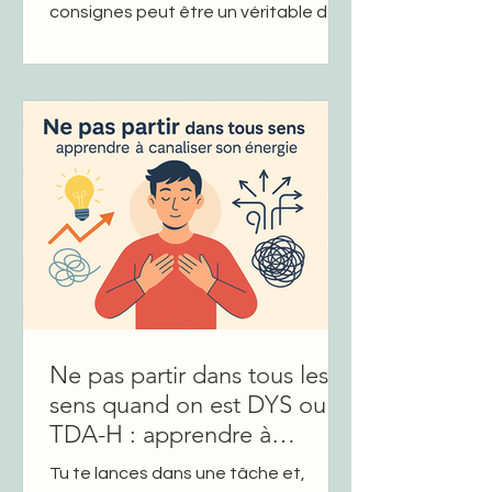
consignes peut être un véritable défi
quand on est DYS (dyslexie,
dyspraxie, dyscalculie, etc.) ou TDA-H
(trouble du déficit de l’attention avec
ou sans hyperactivité). Ce n’est pas
un manque de travail, ni un manque
d’intelligence : c’est une question de
fonctionnement cérébral . Ces profils
rencontrent des difficultés
spécifiques dans la mémoire de
travail, l’attention et l’organisation
des informations Pour
Ne pas partir dans tous les
sens quand on est DYS ou
TDA-H : apprendre à
canaliser son énergie
Tu te lances dans une tâche et,