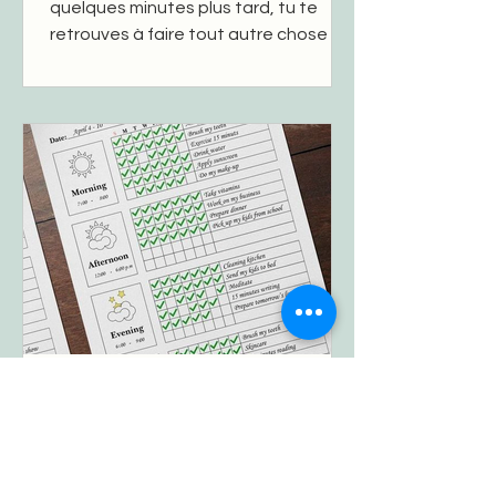
quelques minutes plus tard, tu te
retrouves à faire tout autre chose ?
Tu ouvres ton cahier… mais tu finis sur
ton téléphone, ou à ranger ton
bureau “juste deux secondes” ?
Bienvenue dans le fonctionnement
d’un cerveau DYS ou TDA-H : ultra-
curieux, hyper-connecté, mais
souvent débordé par ses propres
idées. 🔍 Pourquoi on part dans tous
les sens 1. Une attention “en
arborescence” Le cerveau TDA-H ou
DYS ne suit pas une seule piste : il fait
Routine : collège et lycée
À l’adolescence, les emplois du
temps se chargent, les exigences
scolaires augmentent et les