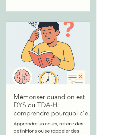
ou TDAH (trouble de l’attention avec
ou sans hyperactivité) , ça peut
devenir un vrai casse-tête. 💡
Astuces 1. Découpe tes
apprentissages 👉 Principe : un
cerveau Dys ou TDAH retient mieux
en petites doses régulières.
Comment faire : divise ton cours en
mini-blocs de 15 min (une idée, une
notion, un paragraphe). Support :
Timer visue
Mémoriser quand on est
DYS ou TDA-H :
comprendre pourquoi c’est
difficile
Apprendre un cours, retenir des
définitions ou se rappeler des